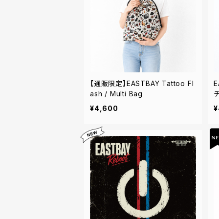
【通販限定】EASTBAY Tattoo Fl
E
ash / Multi Bag
¥4,600
¥