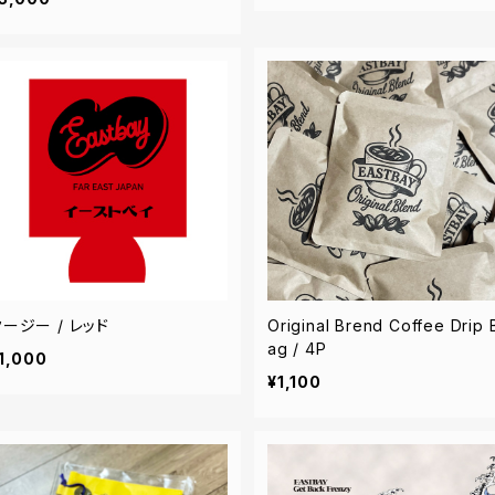
ージー / レッド
Original Brend Coffee Drip 
ag / 4P
1,000
¥1,100