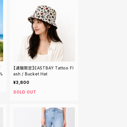
ポ
【通販限定】EASTBAY Tattoo Fl
ル
ash / Bucket Hat
¥3,800
SOLD OUT