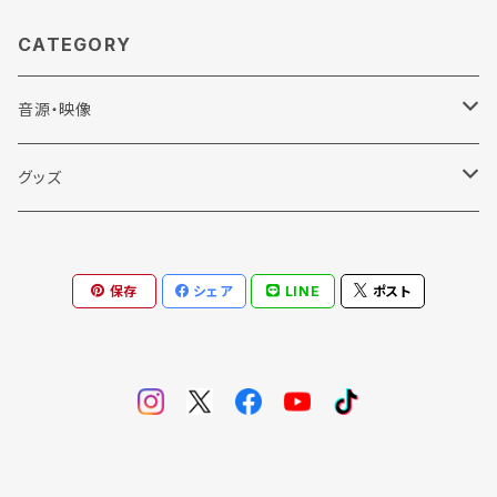
CATEGORY
音源・映像
CD
グッズ
DVD
Tシャツ
保存
シェア
LINE
ポスト
半袖
Vinyl
その他
長袖
小物
バッグ
7分袖
ステッカー
エコバッグ
スウェット