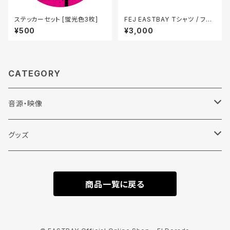
ステッカーセット [蛍光色3枚]
FEJ EASTBAY Tシャツ / フェ
ードブラック
¥500
¥3,000
CATEGORY
音源・映像
CD
グッズ
DVD
Tシャツ
商品一覧に戻る
半袖
Vinyl
その他
長袖
小物
バッグ