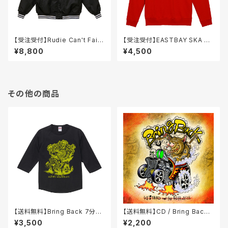
【受注受付】Rudie Can't Fail
【受注受付】EASTBAY SKA PU
スタジアムジャケット
NK College スウェット / クル
¥8,800
¥4,500
ーネック
その他の商品
【送料無料】Bring Back 7分袖
【送料無料】CD / Bring Back :
ラグランTシャツ / 黒
KEiTARO and the ACHAOSt
¥3,500
¥2,200
ics