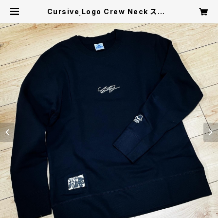
Cursive Logo Crew Neck スウェ
ット / 黒 | EASTBAY Official On
line Shop - El Dorado