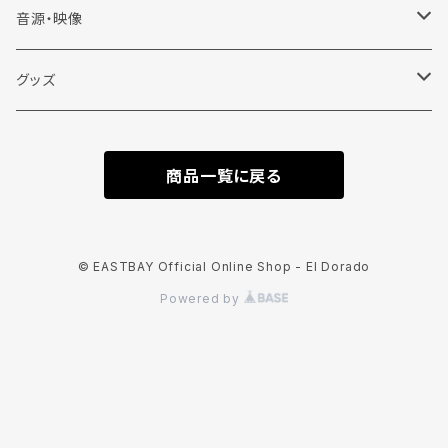
音源・映像
CD
グッズ
DVD
Tシャツ
商品一覧に戻る
半袖
Vinyl
その他
長袖
小物
バッグ
© EASTBAY Official Online Shop - El Dorado
Powered by
7分袖
ステッカー
エコバッグ
スウェット
Vネック半袖
クージー
トートバッグ
クルーネック
アートワーク・作品
ビッグシルエット半袖
Tattoo Flash Series
フーディー
キャンバスアート
シャツ