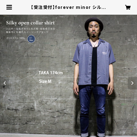
【受注受付】forever minor シルキ
ーオープンカラーシャツ / ストーンブ
ルー | EASTBAY Official Online
Shop - El Dorado