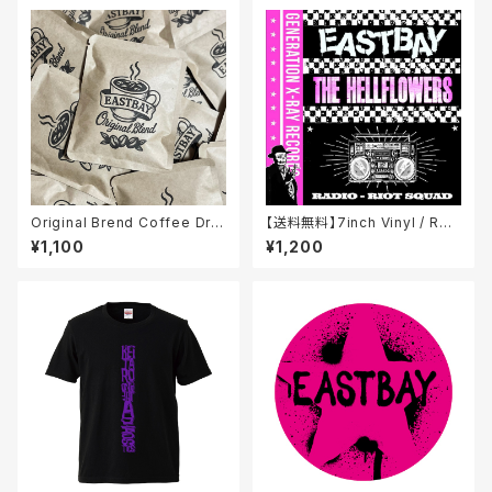
Original Brend Coffee Drip
【送料無料】7inch Vinyl / RAD
Bag / 4P
IO – RIOT SQUAD
¥1,100
¥1,200