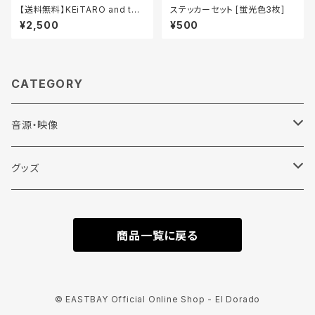
【送料無料】KEiTARO and the
ステッカーセット [蛍光色3枚]
ACHAOStics 縦ロゴ Tシャツ
¥2,500
¥500
/ 黒
CATEGORY
音源・映像
CD
グッズ
DVD
Tシャツ
商品一覧に戻る
半袖
Vinyl
その他
長袖
小物
バッグ
© EASTBAY Official Online Shop - El Dorado